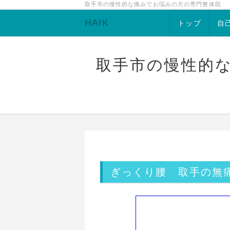
取手市の慢性的な痛みでお悩みの方の専門整体院
HAIK
トップ
自
取手市の慢性的
ぎっくり腰 取手の無