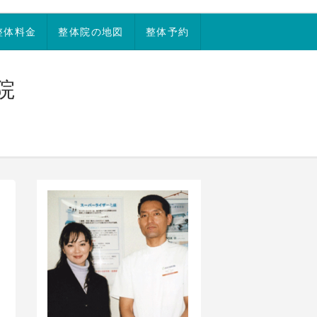
整体料金
整体院の地図
整体予約
院