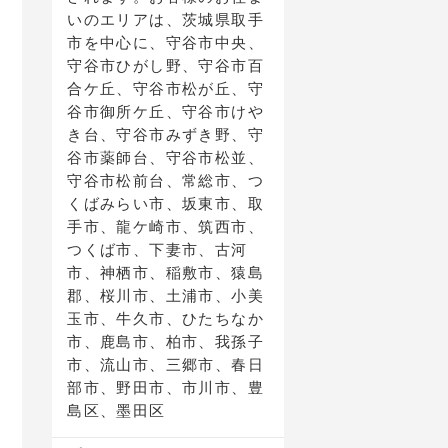
いのエリアは、茨城県取手
市を中心に、守谷市中央、
守谷市ひがし野、守谷市百
合ケ丘、守谷市松が丘、守
谷市御所ケ丘、守谷市けや
き台、守谷市みずき野、守
谷市薬師台、守谷市松並、
守谷市松前台、常総市、つ
くばみらい市、坂東市、取
手市、龍ケ崎市、筑西市、
つくば市、下妻市、古河
市、神栖市、稲敷市、猿島
郡、桜川市、土浦市、小美
玉市、牛久市、ひたちなか
市、鹿島市、柏市、我孫子
市、流山市、三郷市、春日
部市、野田市、市川市、豊
島区、墨田区