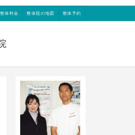
整体料金
整体院の地図
整体予約
院