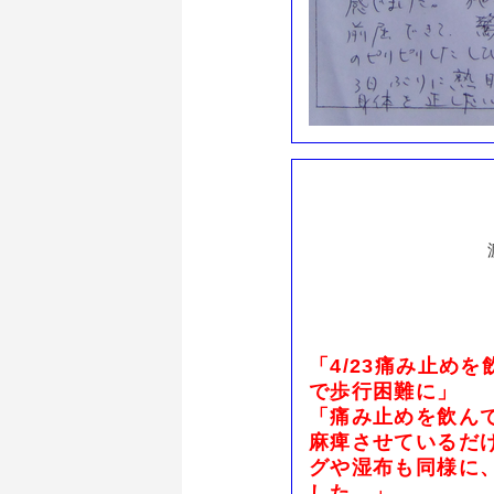
「4/23痛み止め
で歩行困難に」
「痛み止めを飲ん
麻痺させているだ
グや湿布も同様に
した。」