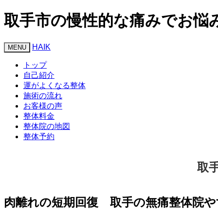
取手市の慢性的な痛みでお悩
HAIK
Toggle
MENU
navigation
トップ
自己紹介
運がよくなる整体
施術の流れ
お客様の声
整体料金
整体院の地図
整体予約
取
肉離れの短期回復 取手の無痛整体院や