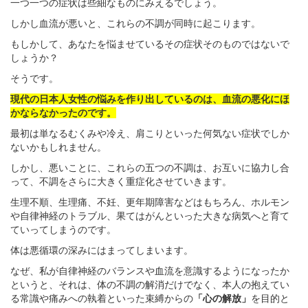
一つ一つの症状は些細なものにみえるでしょう。
しかし血流が悪いと、これらの不調が同時に起こります。
もしかして、あなたを悩ませているその症状そのものではないで
しょうか？
そうです。
現代の日本人女性の悩みを作り出しているのは、血流の悪化にほ
かならなかったのです。
最初は単なるむくみや冷え、肩こりといった何気ない症状でしか
ないかもしれません。
しかし、悪いことに、これらの五つの不調は、お互いに協力し合
って、不調をさらに大きく重症化させていきます。
生理不順、生理痛、不妊、更年期障害などはもちろん、ホルモン
や自律神経のトラブル、果てはがんといった大きな病気へと育て
ていってしまうのです。
体は悪循環の深みにはまってしまいます。
なぜ、私が自律神経のバランスや血流を意識するようになったか
というと、それは、体の不調の解消だけでなく、本人の抱えてい
る常識や痛みへの執着といった束縛からの
「心の解放」
を目的と