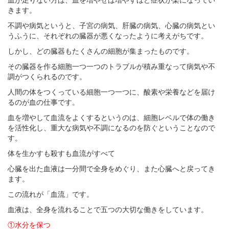
血が足りない方は、血を増やせば増やすほど症状が楽になってい
きます。
不調や病気というと、子宮の病気、肝臓の病気、心臓の病気とい
うふうに、それぞれの臓器が悪くなったように考えがちです。
しかし、どの臓器もたくさんの細胞が集まったものです。
その臓器を作る細胞一つ一つのトラブルが積み重なって病気や不
調がつくられるのです。
人間の体をつくっている細胞一つ一つに、酸素や栄養などを届け
るのが血の仕事です。
血を増やして血流をよくするというのは、細胞レベルで体の働き
を活性化し、重大な病気や不調になるのを防ぐということなので
す。
体を生かすも殺すも血流がすべて
心臓を出た血液は一分間で全身をめぐり、また心臓へと戻ってき
ます。
この流れが「血流」です。
血液は、全身を流れることで五つの大切な働きをしています。
①水分を保つ