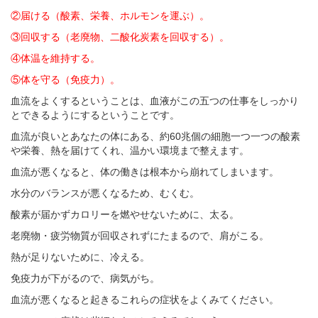
②届ける（酸素、栄養、ホルモンを運ぶ）。
③回収する（老廃物、二酸化炭素を回収する）。
④体温を維持する。
⑤体を守る（免疫力）。
血流をよくするということは、血液がこの五つの仕事をしっかり
とできるようにするということです。
血流が良いとあなたの体にある、約60兆個の細胞一つ一つの酸素
や栄養、熱を届けてくれ、温かい環境まで整えます。
血流が悪くなると、体の働きは根本から崩れてしまいます。
水分のバランスが悪くなるため、むくむ。
酸素が届かずカロリーを燃やせないために、太る。
老廃物・疲労物質が回収されずにたまるので、肩がこる。
熱が足りないために、冷える。
免疫力が下がるので、病気がち。
血流が悪くなると起きるこれらの症状をよくみてください。