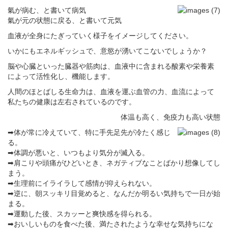
氣が病む、と書いて病気
氣が元の状態に戻る、と書いて元気
血液が全身にたぎっていく様子をイメージしてください。
いかにもエネルギッシュで、意慾が湧いてこないでしょうか？
脳や心臓といった臓器や筋肉は、血液中に含まれる酸素や栄養素
によって活性化し、機能します。
人間のほとばしる生命力は、血液を運ぶ血管の力、血流によって
私たちの健康は左右されているのです。
体温も高く、免疫力も高い状態
➡体が常に冷えていて、特に手先足先が冷たく感じ
る。
➡体調が悪いと、いつもより気分が滅入る。
➡肩こりや頭痛がひどいとき、ネガティブなことばかり想像してし
まう。
➡生理前にイライラして感情が抑えられない。
➡逆に、朝スッキリ目覚めると、なんだか明るい気持ちで一日が始
まる。
➡運動した後、スカッーと爽快感を得られる。
➡おいしいものを食べた後、満たされたような幸せな気持ちにな