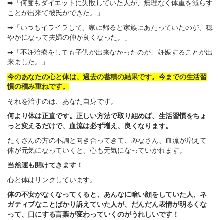
➡「何度もダイエットに失敗していた人が、無理なく体重を減らす
ことが出来て彼氏ができた。」
➡「いつもイライラして、家に帰ると家族にあたっていたのが、穏
やかになって夫婦の仲が良くなった。」
➡「不妊治療をしても子供が出来なかったのが、妊娠することが出
来ました。」
今のあなたの心と体は、過去の蓄積の結果です。今までの生活習
慣の積み重ねです。
それを治すのは、あなた自身です。
何より体は正直です。正しい方法で取り組めば、生活習慣をちょ
っと変えるだけで、血流は必ず増え、良くなります。
たくさんの方の不調と向き合ってきて、みなさん、血流が増えて
体が元気になっていくと、心も元気になっていかれます。
当然運も開けてきます！
心と体はリンクしています。
体の不安がなくなってくると、あんなに暗い顔をしていた人、ネ
ガティブなことばかり訴えていた人が、だんだん表情が明るくな
って、口にする言葉が変わっていくのがうれしいです！