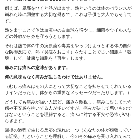
例えば、風邪をひくと熱が出ます。熱というのは体のバランスが
崩れた時に調整する大切な働きで、これは子供も大人でもそうで
す。
熱を出すことで体は血液中の白血球を増やし、細菌やウイルスな
どの外敵から身を守ろうとします。
それは熱で体の中の病原菌や毒素をやっつけようとする体の自然
な防御反応で、熱（炎症をおこす）をだすことで古い細胞を「破
壊」して、健康な細胞を「再生」します。
痛みには痛みの意味があります。
何の意味もなく痛みが生じるわけではありません。
（むしろ痛みはその人にとって大切なことを知らせてくれている
サインだったり、体からの重要なメッセージだったりします。）
どうしても痛みが強い人ほど、痛みを敵視し、痛みに対して恐怖
感や不安感を抱いてる人が多いですが、痛みが決して悪いもので
はないということを理解すると、痛みに対する不安や恐怖がやわ
らぎます。
回復の過程で生じる反応の現れの一つ（あなたの体が頑張ってい
る証拠）だということを理解し、今のその痛みを受け入れてみて